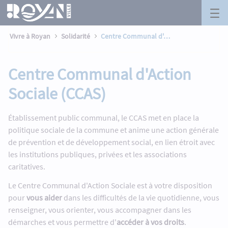
Centre Communal d&#39;Action Social
Panneau de gestion des cookies
Saut au contenu principal
Vivre à Royan
Solidarité
Centre Communal d'Action Sociale (CCAS)
Centre Communal d'Action
Sociale (CCAS)
Établissement public communal, le CCAS met en place la
politique sociale de la commune et anime une action générale
de prévention et de développement social, en lien étroit avec
les institutions publiques, privées et les associations
caritatives.
Le Centre Communal d'Action Sociale est à votre disposition
pour
vous aider
dans les difficultés de la vie quotidienne, vous
renseigner, vous orienter, vous accompagner dans les
démarches et vous permettre d'
accéder à vos droits
.