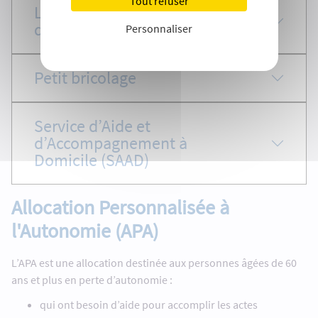
Tout refuser
Livraison de plateaux repas à
domicile
Personnaliser
Petit bricolage
Service d’Aide et
d’Accompagnement à
Domicile (SAAD)
Allocation Personnalisée à
l'Autonomie (APA)
L’APA est une allocation destinée aux personnes âgées de 60
ans et plus en perte d’autonomie :
qui ont besoin d’aide pour accomplir les actes