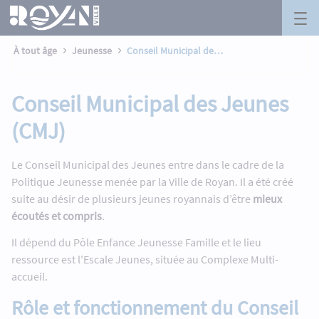
Conseil Municipal des Jeunes (CMJ) - 
Panneau de gestion des cookies
Saut au contenu principal
À tout âge
Jeunesse
Conseil Municipal des Jeunes (CMJ)
Conseil Municipal des Jeunes
(CMJ)
Le Conseil Municipal des Jeunes entre dans le cadre de la
Politique Jeunesse menée par la Ville de Royan. Il a été créé
suite au désir de plusieurs jeunes royannais d’être
mieux
écoutés et compris
.
Il dépend du Pôle Enfance Jeunesse Famille et le lieu
ressource est l'Escale Jeunes, située au Complexe Multi-
accueil.
Rôle et fonctionnement du Conseil