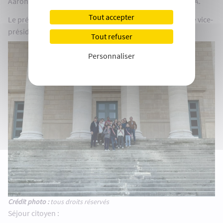
Aaron C., Héloïse G., Alexandre L., Suzanne P.J., Noéline A.
Tout accepter
Le président, pour le mandat 2023-2025, est Grégori et le vice-
président Adrien.
Tout refuser
Personnaliser
Crédit photo :
tous droits réservés
Séjour citoyen :