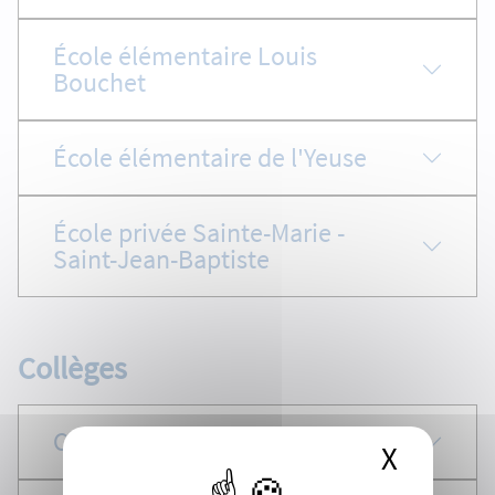
École élémentaire Louis
Bouchet
École élémentaire de l'Yeuse
École privée Sainte-Marie -
Saint-Jean-Baptiste
Collèges
Collège Émile Zola
X
Masque