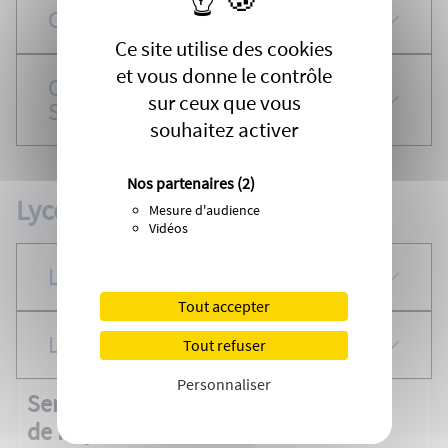
Collège Henry Dunant
Ce site utilise des cookies
et vous donne le contrôle
Collège privée Sainte-Marie -
sur ceux que vous
Saint-Jean-Baptiste
souhaitez activer
Nos partenaires
(2)
Lycées
Mesure d'audience
Vidéos
Lycée Cordouan
Tout accepter
Lycée de l'Atlantique
Tout refuser
Personnaliser
Service des Affaires Scolaires - Mairie
de Royan