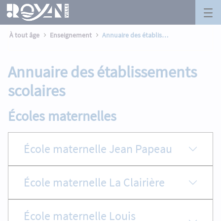
Annuaire des établissements scolaires
Panneau de gestion des cookies
Saut au contenu principal
À tout âge
Enseignement
Annuaire des établissements scolaires
Annuaire des établissements
scolaires
Écoles maternelles
École maternelle Jean Papeau
École maternelle La Clairière
École maternelle Louis