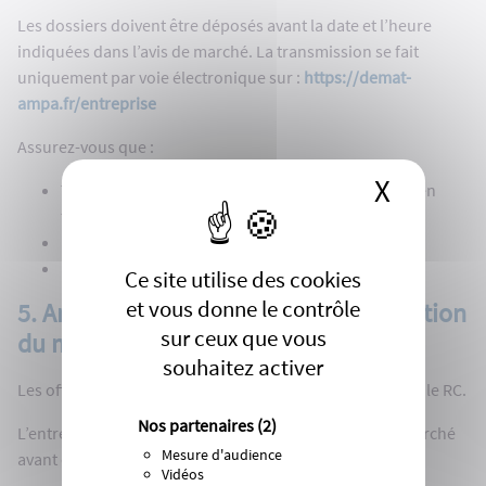
Les dossiers doivent être déposés avant la date et l’heure
indiquées dans l’avis de marché. La transmission se fait
uniquement par voie électronique sur :
https://demat-
ampa.fr/entreprise
Assurez-vous que :
X
Masque
Tous les documents demandés dans le RC sont bien
fournis et signés,
Les informations financières sont cohérentes,
Les éventuels sous-traitants sont bien déclarés.
Ce site utilise des cookies
et vous donne le contrôle
5. Analyse des candidatures et attribution
sur ceux que vous
du marché
souhaitez activer
Les offres sont examinées selon les critères définis dans le RC.
Nos partenaires
(2)
L’entreprise retenue sera informée et devra signer le marché
Mesure d'audience
avant de débuter l’exécution des prestations.
Vidéos