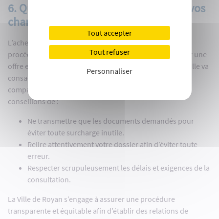
6. Quelques conseils pour maximiser vos
chances
Tout accepter
L’acheteur public a conscience que tout candidat à une
Tout refuser
procédure de marché public consacre du temps à établir une
offre et constituer un dossier de réponse. De même, la Ville va
Personnaliser
consacrer du temps à étudier les réponses et analyser
comparativement les offres. C’est pourquoi nous vous
conseillons de :
Ne transmettre que les documents demandés pour
éviter toute surcharge inutile.
Relire attentivement votre dossier afin d’éviter toute
erreur.
Respecter scrupuleusement les délais et exigences de la
consultation.
La Ville de Royan s’engage à assurer une procédure
transparente et équitable afin d’établir des relations de