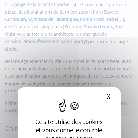
Si la
plage de la Grande Conche
est le fleuron des sports de
plage, des installations de dernière génération (
Espace
Cordouan, Gymnase de l’atlantique
,
Pump Track
,
Padel
…),
des équipements atypiques (
Fronton
,
Garden tennis
,
Surf
club
) ou d’autres d’une architecture remarquable
(
Piscine
,
Stade d’Honneur
,
salle Landry
) proposent un large
choix.
Notons également le soutien aux sportifs de haut niveau avec
notre boxeur Makan Traoré en fer de lance du sport royannais
et sa qualification aux Jeux Olympiques de Paris 2024 et notre
équipe de volley-ball qui joue en deuxième division
professionnelle (Ligue B).
X
Masque
Fiche descriptive Royan - Site internet du label Ville Active &
Sportive
Ce site utilise des cookies
En relation
et vous donne le contrôle