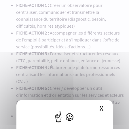
FICHE-ACTION 1 :
Créer un observatoire pour
centraliser, communiquer et transmettre la
connaissance du territoire (diagnostic, besoin,
difficultés, horaires atypiques)
FICHE-ACTION 2 :
Accompagner les différents secteurs
de l’emploi à participer et à s’impliquer dans l’offre de
service (possibilités, idées d’actions…)
FICHE-ACTION 3 :
Formaliser et structurer les réseaux
(CTG, parentalité, petite enfance, enfance et jeunesse)
FICHE-ACTION 4 :
Élaborer une plateforme-ressources
centralisant les informations sur les professionnels
(CV…)
FICHE-ACTION 5 :
Créer / développer un outil
d’information et d’orientation sur les services et acteurs
accompagnant les familles ayant des enfants de 0 à 25
X
Masque
ans
FICHE-ACTION 6 :
Créer un espace-ressources de
services aux familles