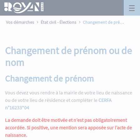
Changement de prénom ou de nom - 
Panneau de gestion des cookies
Saut au contenu principal
Vos démarches
État civil - Élections
Changement de prénom ou de nom
Changement de prénom ou de
nom
Changement de prénom
Vous devez vous rendre à la mairie de votre lieu de naissance
ou de votre lieu de résidence et compléter le
CERFA
n°16233*04
La demande doit être motivée et n’est pas obligatoirement
accordée. Si positive, une mention sera apposée sur l’acte de
naissance.