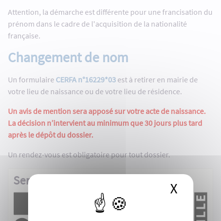
Attention, la démarche est différente pour une francisation du
prénom dans le cadre de l'acquisition de la nationalité
française.
Changement de nom
Un formulaire
CERFA n°16229*03
est à retirer en mairie de
votre lieu de naissance ou de votre lieu de résidence.
Un avis de mention sera apposé sur votre acte de naissance.
La décision n’intervient au minimum que 30 jours plus tard
après le dépôt du dossier.
Un rendez-vous est obligatoire pour tout dossier.
Service du Public - Mairie de Royan
X
Masque