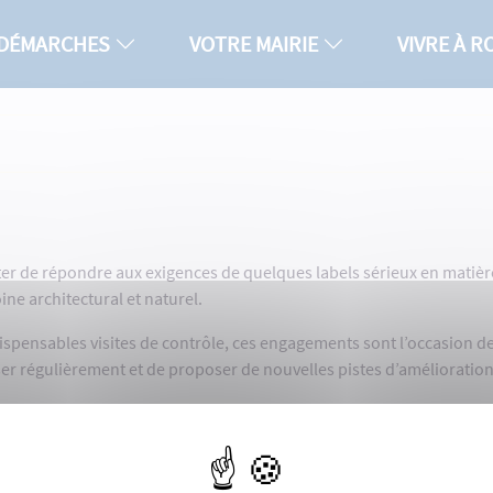
 DÉMARCHES
VOTRE MAIRIE
VIVRE À 
citer de répondre aux exigences de quelques labels sérieux en matièr
ne architectural et naturel.
ispensables visites de contrôle, ces engagements sont l’occasion de
iser régulièrement et de proposer de nouvelles pistes d’amélioration
 ses efforts dans de nombreux domaines.
lante pour tous, royannais comme visiteurs. Au détour de parcs et de 
e des années 50 tout en profitant de plages et de paysages d’excepti