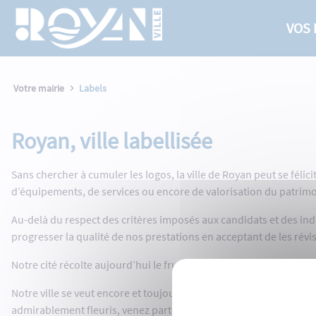
Labels - Royan
Panneau de gestion des cookies
Saut au contenu principal
VOS
Votre mairie
Labels
Royan, ville labellisée
Sans chercher à cumuler les logos, la ville de Royan peut se féli
d’équipements, de services ou encore de valorisation du patrimoi
Au-delà du respect des critères imposés aux candidats et des ind
progresser la qualité de nos prestations en acceptant de les rév
Notre cité récolte aujourd’hui le fruit de son engagement et de
Notre ville se veut encore et toujours plus accessible et accueil
admirablement fleuris, venez partager l’histoire de l’architectur