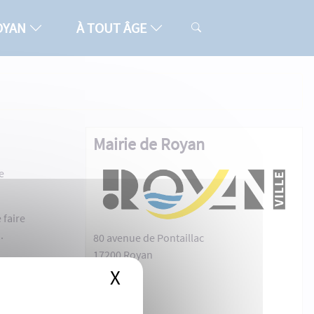
ROYAN
À TOUT ÂGE
Mairie de Royan
e
 faire
.
80 avenue de Pontaillac
17200 Royan
X
Masquer le bandeau de
jardins
on.