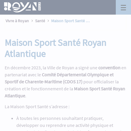
Maison Sport Santé Royan Atlantique 
Panneau de gestion des cookies
Saut au contenu principal
Vivre à Royan
Santé
Maison Sport Santé Royan Atlantique
Maison Sport Santé Royan
Atlantique
En décembre 2023, la Ville de Royan a signé une
convention
en
partenariat avec le
Comité Départemental Olympique et
Sportif de Charente-Maritime (CDOS 17)
pour officialiser la
création et le fonctionnement de la
Maison Sport Santé Royan
Atlantique
.
La Maison Sport Santé s’adresse :
À toutes les personnes souhaitant pratiquer,
développer ou reprendre une activité physique et