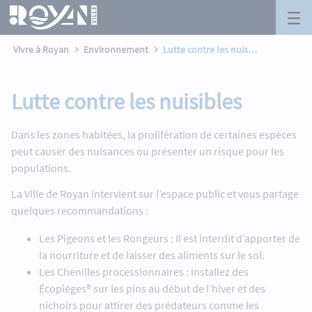
Lutte contre les nuisibles - Royan
Panneau de gestion des cookies
Saut au contenu principal
Vivre à Royan
Environnement
Lutte contre les nuisibles
Lutte contre les nuisibles
Dans les zones habitées, la prolifération de certaines espèces
peut causer des nuisances ou présenter un risque pour les
populations.
La Ville de Royan intervient sur l’espace public et vous partage
quelques recommandations :
Les Pigeons et les Rongeurs : Il est interdit d’apporter de
la nourriture et de laisser des aliments sur le sol.
Les Chenilles processionnaires : Installez des
Écopiéges® sur les pins au début de l’hiver et des
nichoirs pour attirer des prédateurs comme les