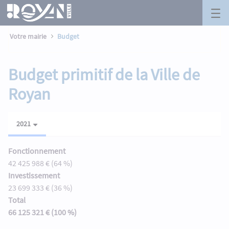
Budget - Royan
Panneau de gestion des cookies
Saut au contenu principal
Votre mairie
Budget
Budget primitif de la Ville de
Royan
2021
Fonctionnement
42 425 988 € (64 %)
Investissement
23 699 333 € (36 %)
Total
66 125 321 € (100 %)