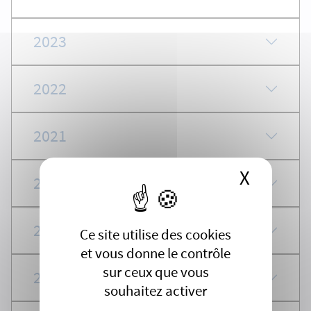
2023
2022
2021
X
Masque
2020
2019
Ce site utilise des cookies
et vous donne le contrôle
sur ceux que vous
2018
souhaitez activer