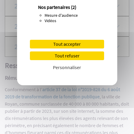
2017
Nos partenaires
(2)
Mesure d'audience
Vidéos
2016
Tout accepter
2015
Tout refuser
Ressources humaines
Personnaliser
Rémunération
Conformément à l’
article 37 de la loi n°2019-828 du 6 août
2019 de transformation de la fonction publique
, la ville de
Royan, commune surclassée de 40 000 à 80 000 habitants, doit
publier à partir de 2023, sur son site internet, la somme des
dix rémunérations les plus élevées des agents relevant de son
périmètre, en précisant également le nombre de femmes et
d'hommes figurant parmi ces dix rémunérations les plus