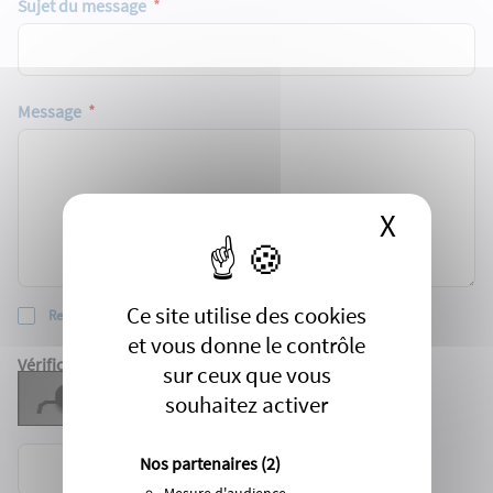
Sujet du message
:
0
/ 280
Message
X
Masque
:
0
/ 65000
Ce site utilise des cookies
Recevoir une copie par email
et vous donne le contrôle
Vérification du texte
sur ceux que vous
Rafraîchir le CAPTCHA
Requis
souhaitez activer
Nos partenaires
(2)