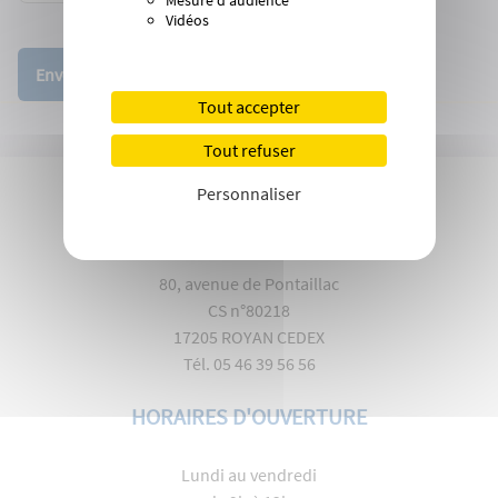
Mesure d'audience
Vidéos
Envoyer
Tout accepter
Tout refuser
Personnaliser
MAIRIE DE ROYAN
80, avenue de Pontaillac
CS n°80218
17205 ROYAN CEDEX
Tél. 05 46 39 56 56
HORAIRES D'OUVERTURE
Lundi au vendredi