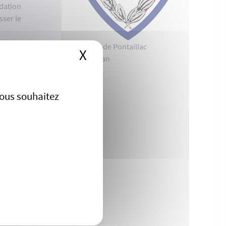
idation
sser le
80 avenue de Pontaillac
X
Masquer le bandeau de
17200 Royan
ce dernier est
vous souhaitez
ut donner lieu
près le feu