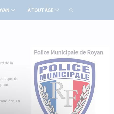
ROYAN
À TOUT ÂGE
Police Municipale de Royan
ard de la
nstat que de
pour
randière. En