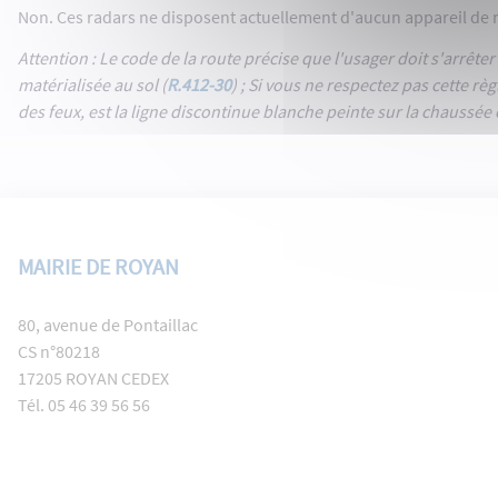
Non. Ces radars ne disposent actuellement d'aucun appareil de m
Attention : Le code de la route précise que l'usager doit s'arrêter 
matérialisée au sol (
R.412-30
) ; Si vous ne respectez pas cette rè
des feux, est la ligne discontinue blanche peinte sur la chaussée
MAIRIE DE ROYAN
80, avenue de Pontaillac
CS n°80218
17205 ROYAN CEDEX
Tél. 05 46 39 56 56