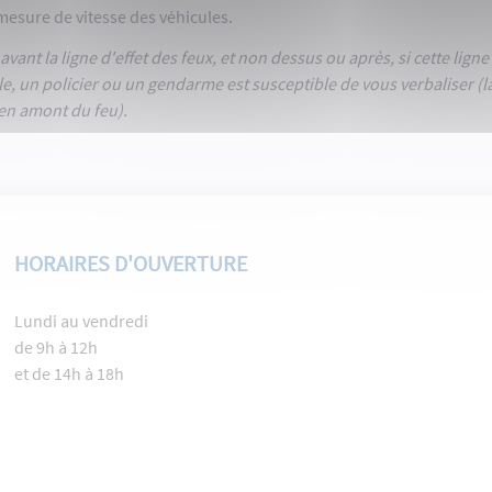
esure de vitesse des véhicules.
avant la ligne d'effet des feux, et non dessus ou après, si cette ligne
gle, un policier ou un gendarme est susceptible de vous verbaliser (la
 en amont du feu).
HORAIRES D'OUVERTURE
Lundi au vendredi
de 9h à 12h
et de 14h à 18h