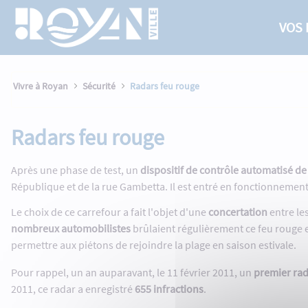
Radars feu rouge - Royan
Panneau de gestion des cookies
Saut au contenu principal
VOS
Vivre à Royan
Sécurité
Radars feu rouge
Radars feu rouge
Après une phase de test, un
dispositif de contrôle automatisé d
République et de la rue Gambetta. Il est entré en fonctionnement 
Le choix de ce carrefour a fait l'objet d'une
concertation
entre les
nombreux automobilistes
brûlaient régulièrement ce feu rouge en
permettre aux piétons de rejoindre la plage en saison estivale.
Pour rappel, un an auparavant, le 11 février 2011, un
premier rad
2011, ce radar a enregistré
655 infractions
.