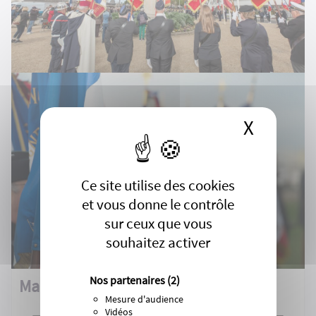
X
Masque
Ce site utilise des cookies
et vous donne le contrôle
sur ceux que vous
souhaitez activer
Nos partenaires
(2)
Mairie de Royan
Mesure d'audience
Vidéos