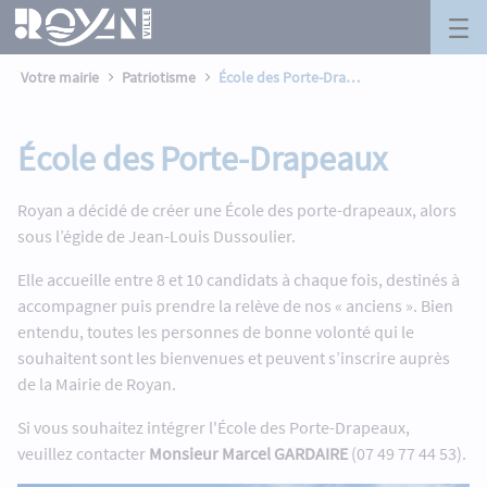
École des Porte-Drapeaux - Royan
Panneau de gestion des cookies
Saut au contenu principal
Votre mairie
Patriotisme
École des Porte-Drapeaux
École des Porte-Drapeaux
Royan a décidé de créer une École des porte-drapeaux, alors
sous l’égide de Jean-Louis Dussoulier.
Elle accueille entre 8 et 10 candidats à chaque fois, destinés à
accompagner puis prendre la relève de nos « anciens ». Bien
entendu, toutes les personnes de bonne volonté qui le
souhaitent sont les bienvenues et peuvent s’inscrire auprès
de la Mairie de Royan.
Si vous souhaitez intégrer l'École des Porte-Drapeaux,
veuillez contacter
Monsieur Marcel GARDAIRE
(07 49 77 44 53).