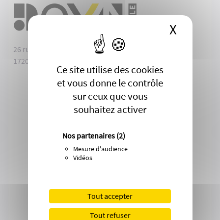
X
Masque
26 rue Henri Dunant
17200 Royan
Ce site utilise des cookies
et vous donne le contrôle
sur ceux que vous
souhaitez activer
Nos partenaires
(2)
Mesure d'audience
Vidéos
Tout accepter
Tout refuser