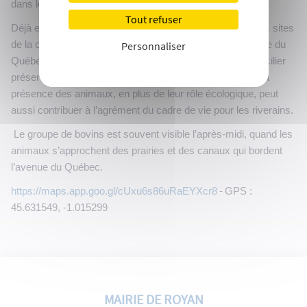
dans les marais voisins.
Tout refuser
Déjà expérimenté avec succès depuis 11 ans sur d’autres sites
de la commune (prairies du Vallon de Ration et de l’avenue du
Personnaliser
Québec), ce dispositif a démontré son efficacité pour concilier
préservation de la nature et gestion des espaces verts. La
présence des animaux, en plus de leur rôle écologique, peut
aussi contribuer à l’agrément du cadre de vie pour les riverains.
Le groupe de bovins est souvent visible l’après-midi, quand les
animaux s’approchent des prairies et des canaux qui bordent
l’avenue du Québec.
-
https://maps.app.goo.gl/cUxu6s86uRaEYXcr8
GPS :
45.631549, -1.015299
MAIRIE DE ROYAN