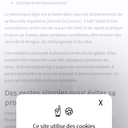
Sa piqûre est douloureuse
Le Moustique tigre est présent dans tous les départements de
la Nouvelle-Aquitaine (hormis la Creuse). Il fait l’objet d’une
surveillance renforcée de la part de l’ARS et de Santé publique
France car il peut, dans certaines conditions, être vecteur des
virus de la dengue, du chikungunya et du zika.
Ces maladies sévissent à plusieurs endroits du globe. Elles
peuvent être importées par des voyageurs porteurs du
virus. Si le Moustique tigre pique une personne malade, il
peut transmettre le virus en piquant d’autres personnes. Ce
pourrait être le début d’une épidémie.
Des gestes simples pour éviter sa
prolifération et se protéger
X
Masque
Pour lutter contre ce risque et contre la nuisance du
Moustique tigre, des gestes simples sont à adopter dès le
Ce site utilise des cookies
printemps et jusqu’en novembre.