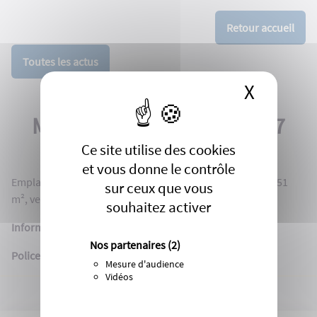
Retour accueil
Toutes les actus
X
Masque
Marché Central - Banc n°87
Ce site utilise des cookies
et vous donne le contrôle
Emplacement disponible sur le banc n°87 : superficie : 8,51
sur ceux que vous
m², vente de coutellerie.
souhaitez activer
Informations :
Nos partenaires
(2)
Police Municipale - Foires et Marchés :
05 46 23 85 18
Mesure d'audience
Vidéos