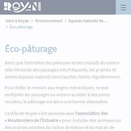
Éco-pâturage - Royan
Panneau de gestion des cookies
Saut au contenu principal
Vivre à Royan
Environnement
Espaces Naturels Remarquables
Éco-pâturage
Éco-pâturage
Alors que l’entretien des pelouses et des massifs du centre-
ville nécessite des passages très fréquents, les prairies et
autres espaces naturels sont fauchés moins régulièrement.
Pour éviter le recours aux engins mécaniques, ne pas
multiplier les passages ou encore accéder à des zones
reculées, le pâturage est alors une bonne alternative.
La Ville de Royan s’est associée avec
l’association des
« Moutonniers de l’Estuaire »
pour installer des animaux sur
des prairies proches du Vallon de Ration et du marais de