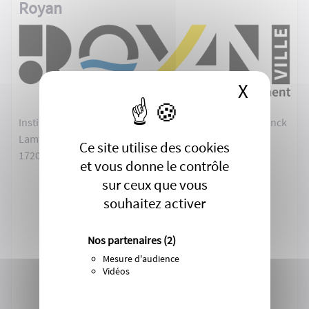
Royan
X
Masque
Institut de Formation de Royan (IFR) - 48 boulevard Franck
Lamy
Ce site utilise des cookies
17200 Royan
et vous donne le contrôle
sur ceux que vous
souhaitez activer
Nos partenaires
(2)
Mesure d'audience
Vidéos