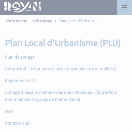
Plan Local d&#39;Urbanisme (PLU) - R
Panneau de gestion des cookies
Saut au contenu principal
Votre mairie
Urbanisme
Plan Local d'Urbanisme (PLU)
Plan Local d'Urbanisme (PLU)
Plan de zonage
Géoportail - Urbanisme (carte interactive non actualisée)
Règlement écrit
Zonage d'assainissement des Eaux Pluviales - (Superficie
minimale des Espaces de Pleine Terre)
OAP
Annexes sup