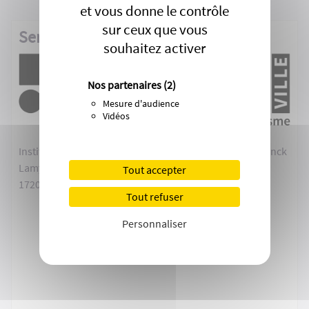
PLAN LOCAL D'URBANISME DE ROYAN
et vous donne le contrôle
sur ceux que vous
Service Urbanisme - Mairie de Royan
souhaitez activer
Nos partenaires
(2)
Mesure d'audience
Vidéos
Institut de Formation de Royan (IFR) - 48 boulevard Franck
Lamy
Tout accepter
17200 Royan
Tout refuser
Personnaliser