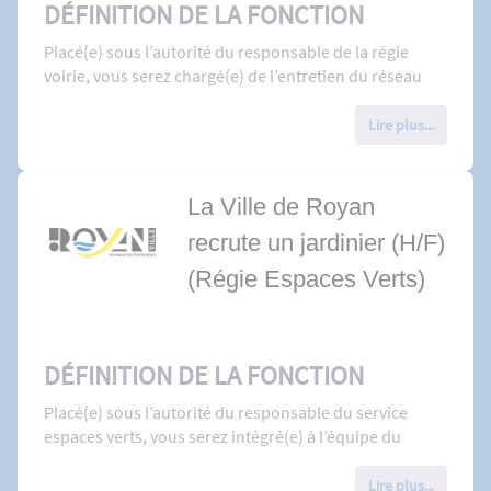
DÉFINITION DE LA FONCTION
Placé(e) sous l’autorité du responsable de la régie
voirie, vous serez chargé(e) de l’entretien du réseau
pluvial, et tous réseaux de la Ville.
Lire plus...
MISSIONS
Missions principales : entretien du réseau pluvial
La Ville de Royan
Savoir utiliser le camion hydrocureur
recrute un jardinier (H/F)
Conduire un poids lourd
(Régie Espaces Verts)
Missions secondaires : entretien des plages, de la
voirie
Conduire les engins de travaux publics de types
DÉFINITION DE LA FONCTION
tractopelle
Sécuriser les désordres sur la voie publique :
Placé(e) sous l’autorité du responsable du service
nids de poules, …
espaces verts, vous serez intégré(e) à l’équipe du
Participer à l’entretien de la voirie : salage de la
secteur ayant la charge de l’entretien de nombreux
chaussée en hiver, plages ou diverses missions
espaces verts du centre ville de ROYAN.
Lire plus...