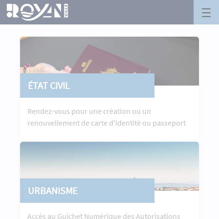
Ville de Royan - Royan
Panneau de gestion des cookies
Saut au contenu principal
ÉTAT CIVIL
Rendez-vous pour une création ou un
renouvellement de carte d'identité ou passeport
URBANISME
Accès au Guichet Numérique des Autorisations